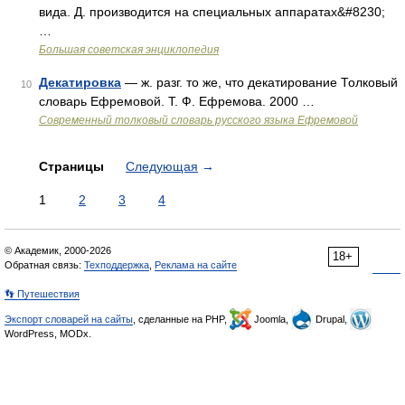
вида. Д. производится на специальных аппаратах&#8230;
…
Большая советская энциклопедия
Декатировка
— ж. разг. то же, что декатирование Толковый
10
словарь Ефремовой. Т. Ф. Ефремова. 2000 …
Современный толковый словарь русского языка Ефремовой
Страницы
Следующая
→
1
2
3
4
© Академик, 2000-2026
18+
Обратная связь:
Техподдержка
,
Реклама на сайте
👣 Путешествия
Экспорт словарей на сайты
, сделанные на PHP,
Joomla,
Drupal,
WordPress, MODx.