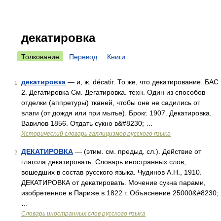
декатировка
Толкование
Перевод
Книги
декатировка
— и, ж. décatir. То же, что декатирование. БАС
1
2. Дегатировка См. Дегатировка. техн. Один из способов
отделки (аппретуры) тканей, чтобы оне не садились от
влаги (от дождя или при мытье). Брокг. 1907. Декатировка.
Вавилов 1856. Отдать сукно в&#8230; …
Исторический словарь галлицизмов русского языка
ДЕКАТИРОВКА
— (этим. см. предыд. сл.). Действие от
2
глагола декатировать. Словарь иностранных слов,
вошедших в состав русского языка. Чудинов А.Н., 1910.
ДЕКАТИРОВКА от декатировать. Мочение сукна парами,
изобретенное в Париже в 1822 г. Объяснение 25000&#8230;
…
Словарь иностранных слов русского языка