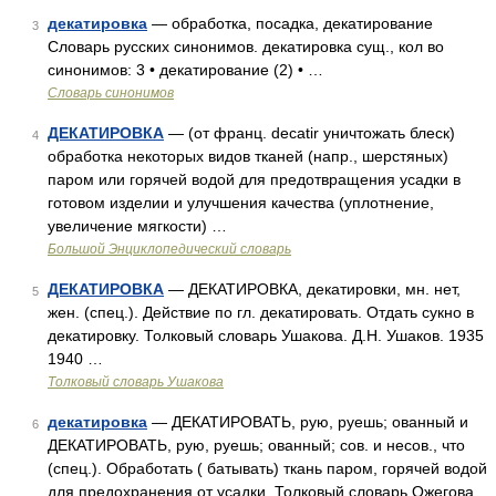
декатировка
— обработка, посадка, декатирование
3
Словарь русских синонимов. декатировка сущ., кол во
синонимов: 3 • декатирование (2) • …
Словарь синонимов
ДЕКАТИРОВКА
— (от франц. decatir уничтожать блеск)
4
обработка некоторых видов тканей (напр., шерстяных)
паром или горячей водой для предотвращения усадки в
готовом изделии и улучшения качества (уплотнение,
увеличение мягкости) …
Большой Энциклопедический словарь
ДЕКАТИРОВКА
— ДЕКАТИРОВКА, декатировки, мн. нет,
5
жен. (спец.). Действие по гл. декатировать. Отдать сукно в
декатировку. Толковый словарь Ушакова. Д.Н. Ушаков. 1935
1940 …
Толковый словарь Ушакова
декатировка
— ДЕКАТИРОВАТЬ, рую, руешь; ованный и
6
ДЕКАТИРОВАТЬ, рую, руешь; ованный; сов. и несов., что
(спец.). Обработать ( батывать) ткань паром, горячей водой
для предохранения от усадки. Толковый словарь Ожегова.