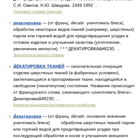
С.И. Ожегов, Н.Ю. Шведова. 1949 1992 …
Толковый словарь Ожегова
декатировка
— (от франц. décatir уничтожать блеск),
7
обработка некоторых видов тканей (например, шерстяных)
паром или горячей водой для предотвращения усадки в
готовом изделии и улучшения качества (уплотнение,
увеличение мягкости). * * * ДЕКАТИРОВКА&#8230; …
Энциклопедический словарь
ДЕКАТИРОВКА ТКАНЕЙ
— окончательная операция
8
отделки шерстяных тканей (в фабричных условиях),
заключающаяся в пропаривании ткани, находящейся в
свободном (ненатянутом) состоянии. Название происходит
от французского слова, означающего «уничтожать блеск».
Декатировка&#8230; …
Краткая энциклопедия домашнего хозяйства
Декатировка
— (от франц. décatir, основное значение
9
уничтожать блеск) обработка шерстяных тканей паром
или горячей водой для предотвращения усадки при
последующей обработке и носке и улучшения внешнего